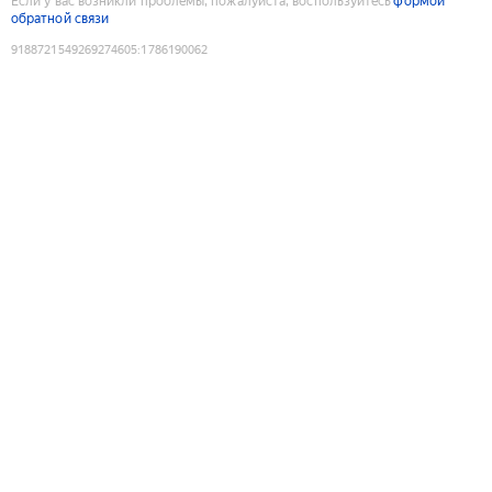
Если у вас возникли проблемы, пожалуйста, воспользуйтесь
формой
обратной связи
9188721549269274605
:
1786190062