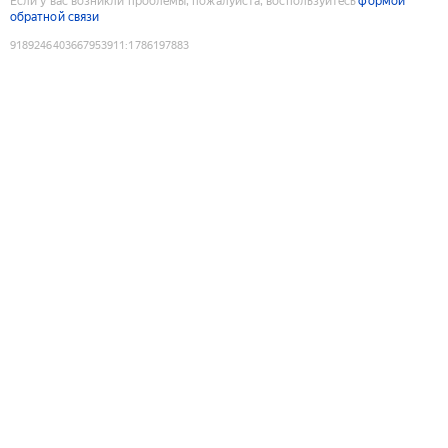
Если у вас возникли проблемы, пожалуйста, воспользуйтесь
формой
обратной связи
9189246403667953911
:
1786197883