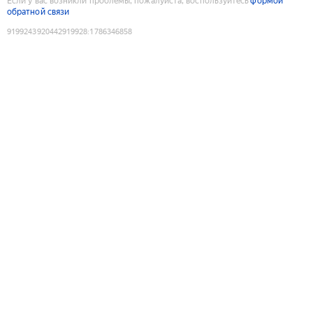
Если у вас возникли проблемы, пожалуйста, воспользуйтесь
формой
обратной связи
9199243920442919928
:
1786346858