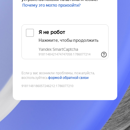
Почему это могло произойти?
Если у вас возникли проблемы, пожалуйста,
воспользуйтесь
формой обратной связи
9181148186057246212
:
1786077210