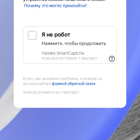
Почему это могло произойти?
Если у вас возникли проблемы, пожалуйста,
воспользуйтесь
формой обратной связи
9194128167649413144
:
1786270627