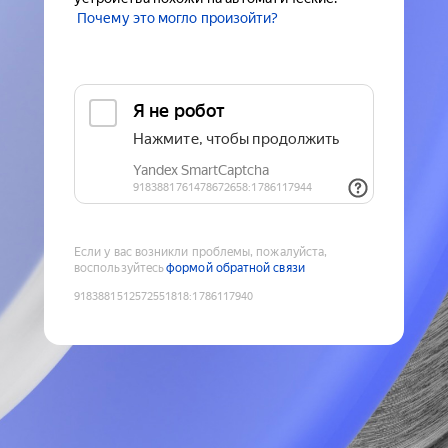
Почему это могло произойти?
Если у вас возникли проблемы, пожалуйста,
воспользуйтесь
формой обратной связи
9183881512572551818
:
1786117940