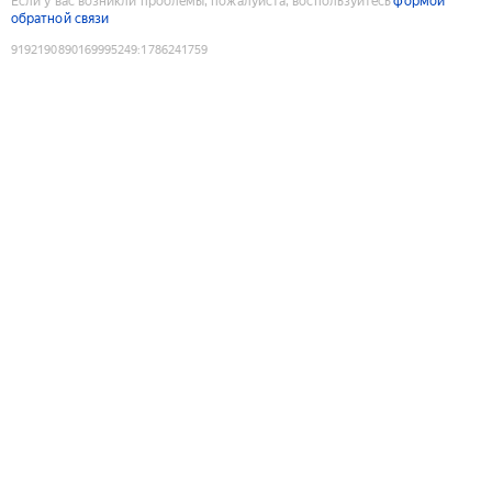
Если у вас возникли проблемы, пожалуйста, воспользуйтесь
формой
обратной связи
9192190890169995249
:
1786241759