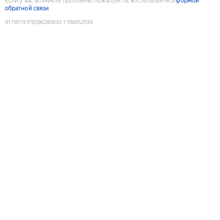
Если у вас возникли проблемы, пожалуйста, воспользуйтесь
формой
обратной связи
9179519378296280633
:
1786052939