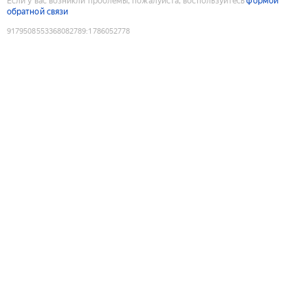
Если у вас возникли проблемы, пожалуйста, воспользуйтесь
формой
обратной связи
9179508553368082789
:
1786052778