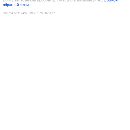
Если у вас возникли проблемы, пожалуйста, воспользуйтесь
формой
обратной связи
9187047831249751868
:
1786165122