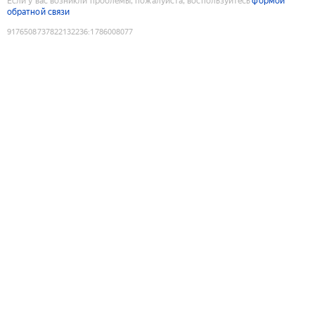
Если у вас возникли проблемы, пожалуйста, воспользуйтесь
формой
обратной связи
9176508737822132236
:
1786008077