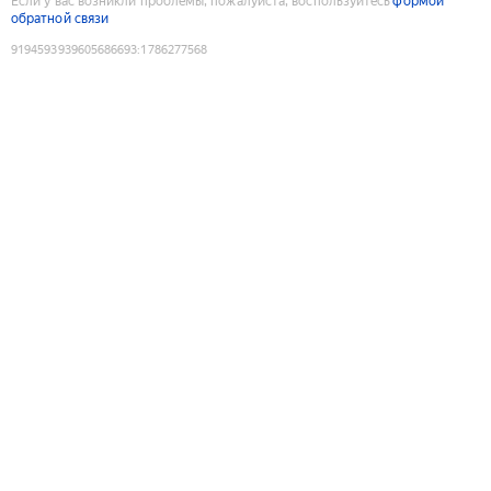
Если у вас возникли проблемы, пожалуйста, воспользуйтесь
формой
обратной связи
9194593939605686693
:
1786277568