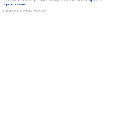
Если у вас возникли проблемы, пожалуйста, воспользуйтесь
формой
обратной связи
9178955804633205090
:
1786044541