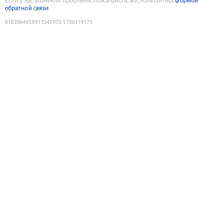
Если у вас возникли проблемы, пожалуйста, воспользуйтесь
формой
обратной связи
9183964658911547103
:
1786119179