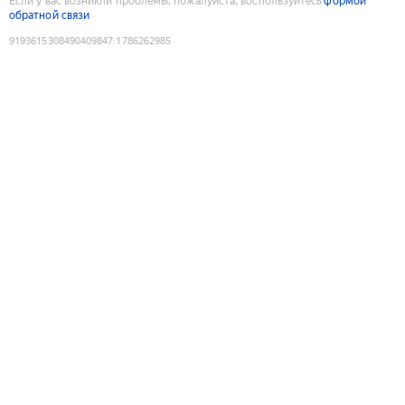
Если у вас возникли проблемы, пожалуйста, воспользуйтесь
формой
обратной связи
9193615308490409847
:
1786262985