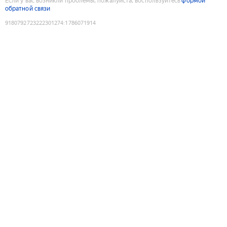
Если у вас возникли проблемы, пожалуйста, воспользуйтесь
формой
обратной связи
9180792723222301274
:
1786071914