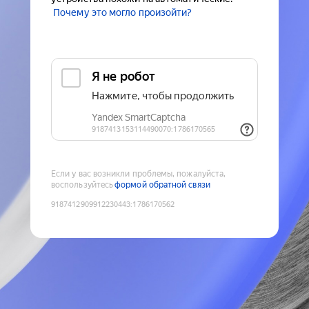
Почему это могло произойти?
Если у вас возникли проблемы, пожалуйста,
воспользуйтесь
формой обратной связи
9187412909912230443
:
1786170562