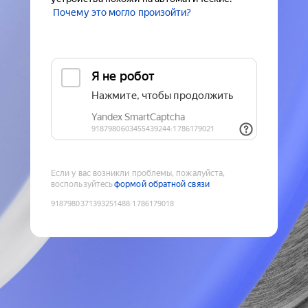
Почему это могло произойти?
Если у вас возникли проблемы, пожалуйста,
воспользуйтесь
формой обратной связи
9187980371393251488
:
1786179018