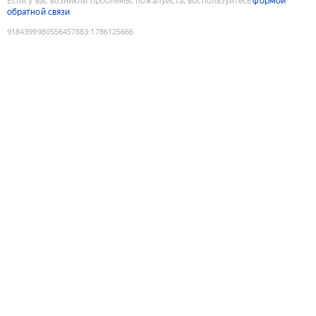
Если у вас возникли проблемы, пожалуйста, воспользуйтесь
формой
обратной связи
9184399980556457883
:
1786125666