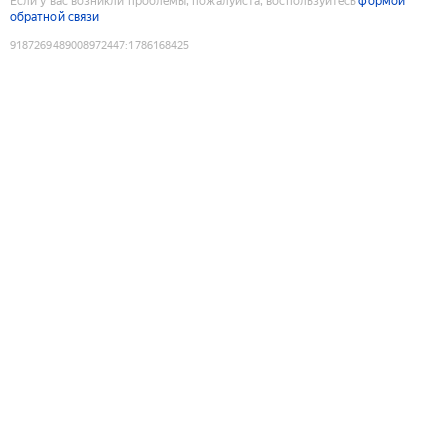
Если у вас возникли проблемы, пожалуйста, воспользуйтесь
формой
обратной связи
9187269489008972447
:
1786168425