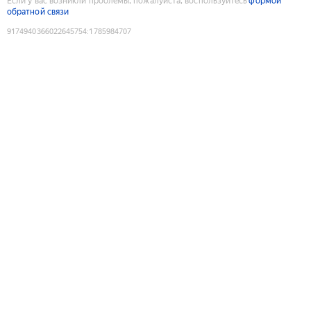
Если у вас возникли проблемы, пожалуйста, воспользуйтесь
формой
обратной связи
9174940366022645754
:
1785984707