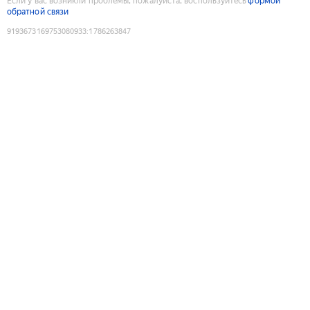
Если у вас возникли проблемы, пожалуйста, воспользуйтесь
формой
обратной связи
9193673169753080933
:
1786263847