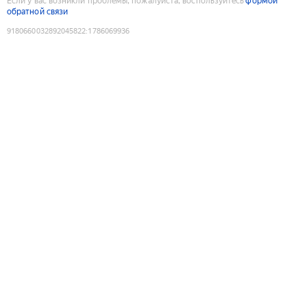
Если у вас возникли проблемы, пожалуйста, воспользуйтесь
формой
обратной связи
9180660032892045822
:
1786069936