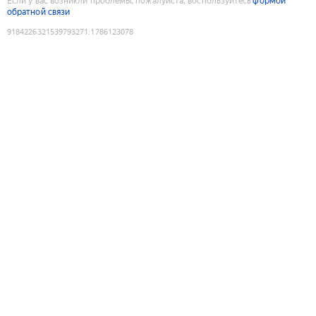
Если у вас возникли проблемы, пожалуйста, воспользуйтесь
формой
обратной связи
9184226321539793271
:
1786123078