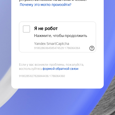
Почему это могло произойти?
Если у вас возникли проблемы, пожалуйста,
воспользуйтесь
формой обратной связи
9180285827826844436
:
1786064360