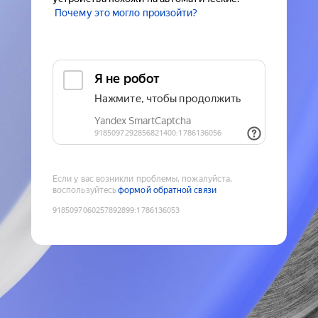
Почему это могло произойти?
Если у вас возникли проблемы, пожалуйста,
воспользуйтесь
формой обратной связи
9185097060257892899
:
1786136053