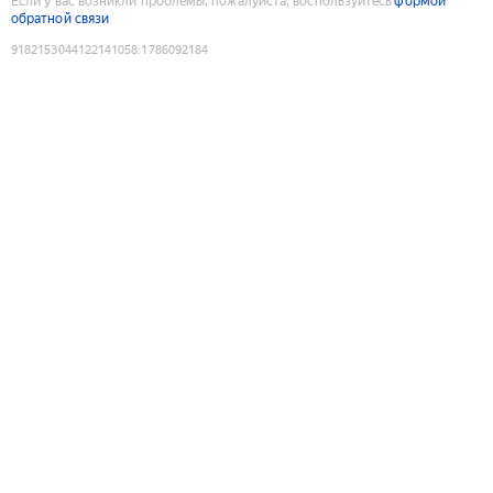
Если у вас возникли проблемы, пожалуйста, воспользуйтесь
формой
обратной связи
9182153044122141058
:
1786092184