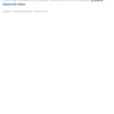
Если у вас возникли проблемы, пожалуйста, воспользуйтесь
формой
обратной связи
9188577568744934899
:
1786187917