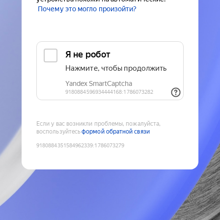
Почему это могло произойти?
Если у вас возникли проблемы, пожалуйста,
воспользуйтесь
формой обратной связи
9180884351584962339
:
1786073279