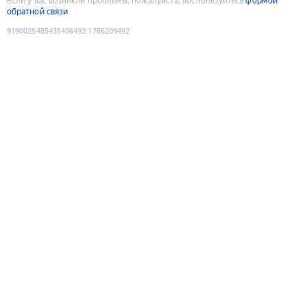
Если у вас возникли проблемы, пожалуйста, воспользуйтесь
формой
обратной связи
9190025485435406492
:
1786209492