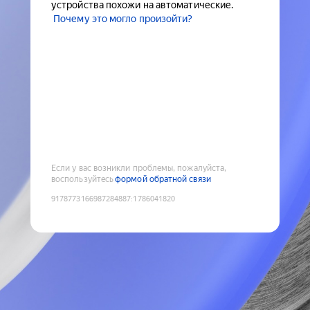
устройства похожи на автоматические.
Почему это могло произойти?
Если у вас возникли проблемы, пожалуйста,
воспользуйтесь
формой обратной связи
9178773166987284887
:
1786041820