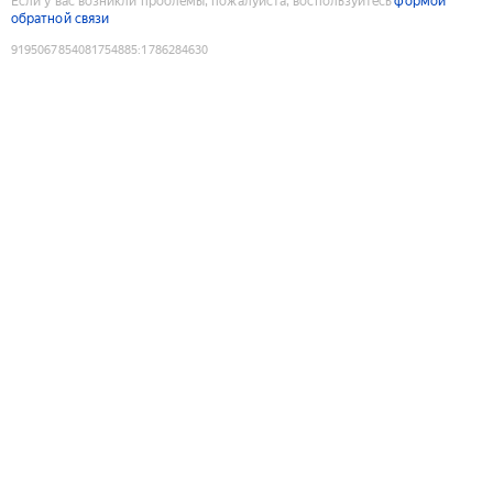
Если у вас возникли проблемы, пожалуйста, воспользуйтесь
формой
обратной связи
9195067854081754885
:
1786284630