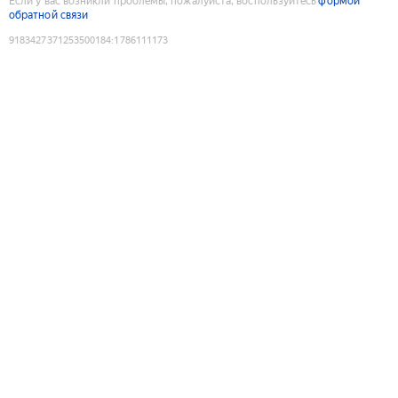
Если у вас возникли проблемы, пожалуйста, воспользуйтесь
формой
обратной связи
9183427371253500184
:
1786111173