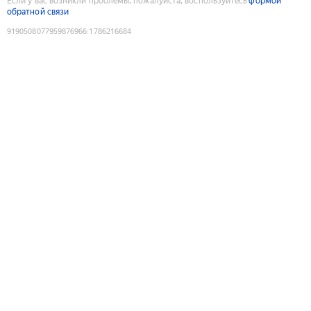
Если у вас возникли проблемы, пожалуйста, воспользуйтесь
формой
обратной связи
9190508077959876966
:
1786216684