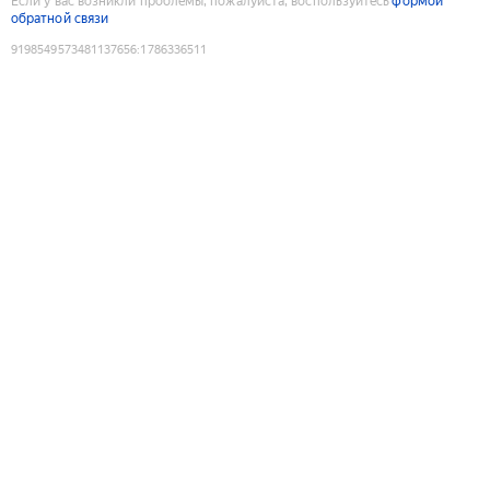
Если у вас возникли проблемы, пожалуйста, воспользуйтесь
формой
обратной связи
9198549573481137656
:
1786336511