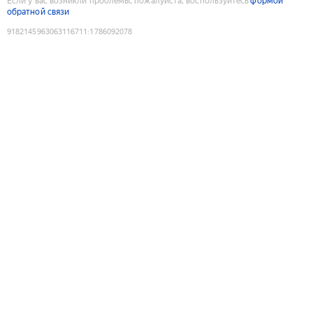
Если у вас возникли проблемы, пожалуйста, воспользуйтесь
формой
обратной связи
9182145963063116711
:
1786092078