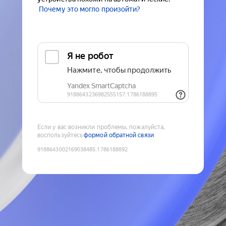
Почему это могло произойти?
Если у вас возникли проблемы, пожалуйста,
воспользуйтесь
формой обратной связи
9188643002169038485
:
1786188892