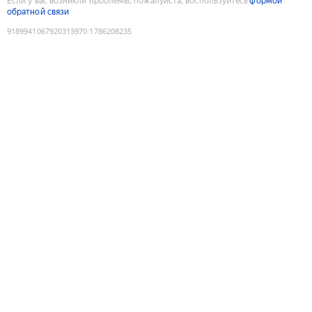
Если у вас возникли проблемы, пожалуйста, воспользуйтесь
формой
обратной связи
9189941067920313970
:
1786208235