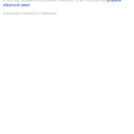
Если у вас возникли проблемы, пожалуйста, воспользуйтесь
формой
обратной связи
9180284651744004233
:
1786064343