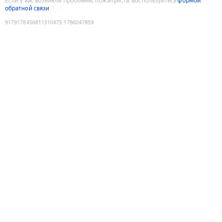
Если у вас возникли проблемы, пожалуйста, воспользуйтесь
формой
обратной связи
9179178456811310475
:
1786047859