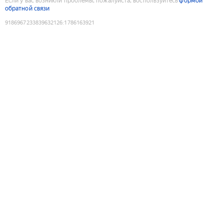
Если у вас возникли проблемы, пожалуйста, воспользуйтесь
формой
обратной связи
9186967233839632126
:
1786163921