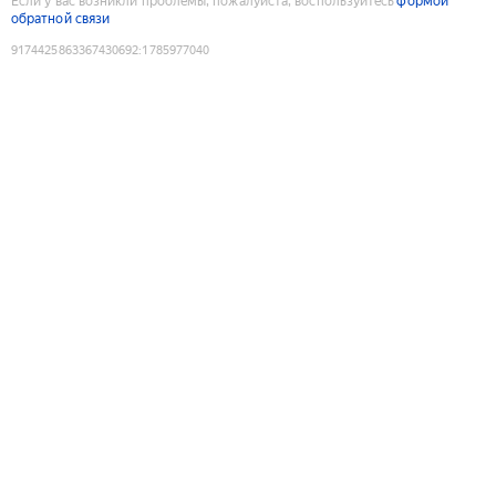
Если у вас возникли проблемы, пожалуйста, воспользуйтесь
формой
обратной связи
9174425863367430692
:
1785977040