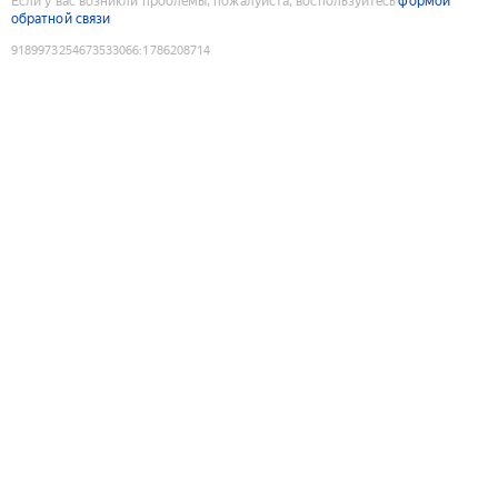
Если у вас возникли проблемы, пожалуйста, воспользуйтесь
формой
обратной связи
9189973254673533066
:
1786208714