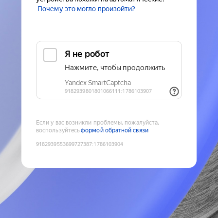
Почему это могло произойти?
Если у вас возникли проблемы, пожалуйста,
воспользуйтесь
формой обратной связи
9182939553699727387
:
1786103904