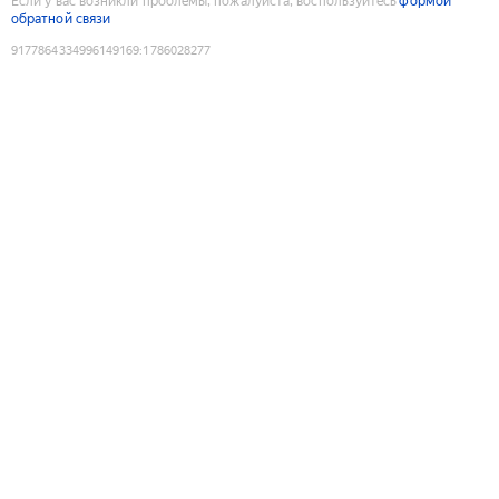
Если у вас возникли проблемы, пожалуйста, воспользуйтесь
формой
обратной связи
9177864334996149169
:
1786028277