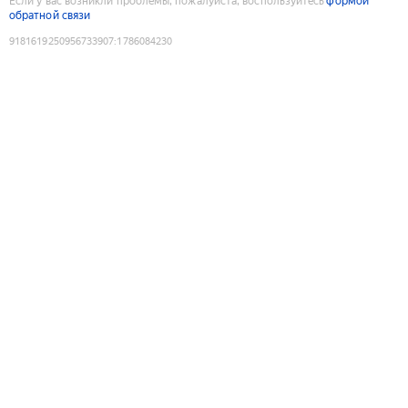
Если у вас возникли проблемы, пожалуйста, воспользуйтесь
формой
обратной связи
9181619250956733907
:
1786084230