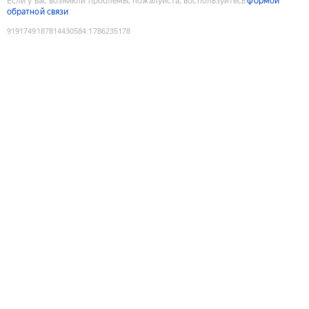
Если у вас возникли проблемы, пожалуйста, воспользуйтесь
формой
обратной связи
9191749187814430584
:
1786235178