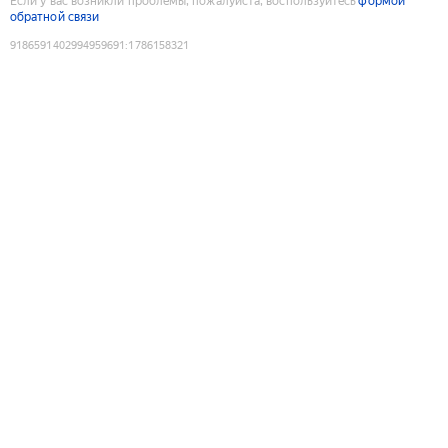
Если у вас возникли проблемы, пожалуйста, воспользуйтесь
формой
обратной связи
9186591402994959691
:
1786158321