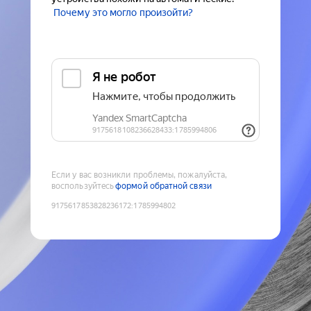
Почему это могло произойти?
Если у вас возникли проблемы, пожалуйста,
воспользуйтесь
формой обратной связи
9175617853828236172
:
1785994802