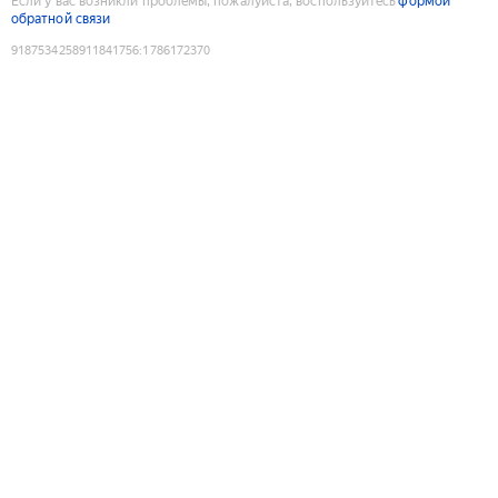
Если у вас возникли проблемы, пожалуйста, воспользуйтесь
формой
обратной связи
9187534258911841756
:
1786172370